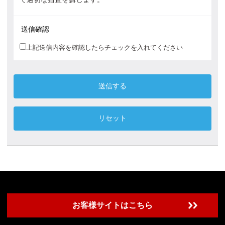
当グループは、個人情報の取扱いが適切に行われるように
従業員への教育・指導を徹底し、適切な取扱いが行われる
送信確認
よう取り組んでまいります。
上記送信内容を確認したらチェックを入れてください
また、個人情報の取扱いに関する苦情・相談に迅速に対応
し、当グループの個人情報の取扱い及び安全管理に係わる
適切な措置については、随時見直し、改善いたします。
個人情報の収集について
収集目的の達成のために必要な範囲のみ収集します。
適法且つ公正な手段を用い行います。
事前に収集目的を明らかにし、同意の上で行います。
個人情報の利用について
当グループが収集した個人情報は、適切に管理し、その利
用、提供は同意を得た範囲に限定し、それ以外の第三者へ
の開示、提供は行いません。
個人情報の管理について
お客様サイトはこちら
当グループは、その管理下にある個人情報の紛失、誤用、