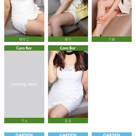
ゆかこ
ゆり
りお
りん
るる