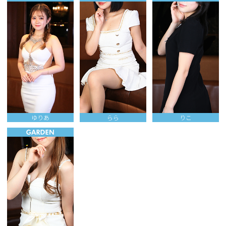
ゆりあ
らら
りこ