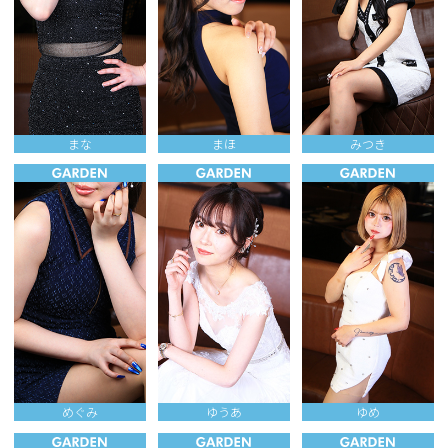
まな
まほ
みつき
めぐみ
ゆうあ
ゆめ