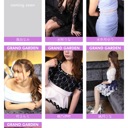
真白なみ
水咲りな
水奈月ゆう
村上もえ
萌乃伊吹
結月ひな