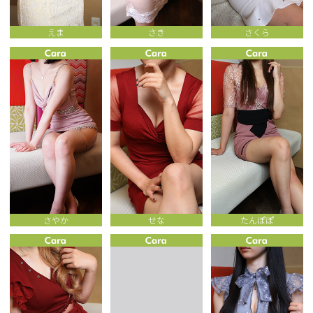
えま
さき
さくら
さやか
せな
たんぽぽ