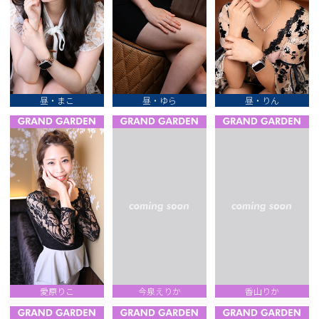
昼・まこ
昼・ゆら
昼・りん
愛原りこ
今泉えりか
香山りか