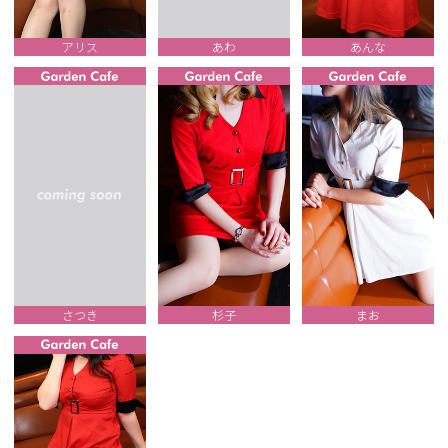
アリス
あわ
あんな
さつき
杉子
まお