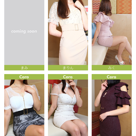
まみ
まりん
みく