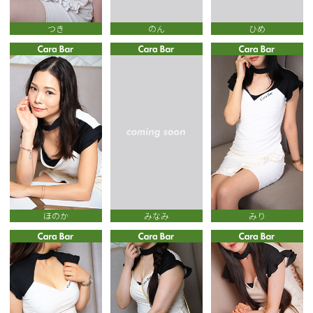
つき
のん
ひめ
ほのか
みなみ
みり