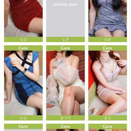
なな
なぎ
のあ
はる
まつり
まな