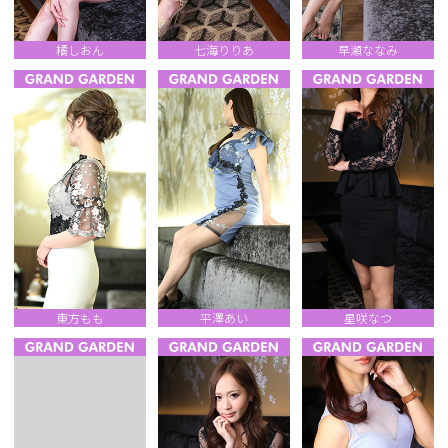
橘しおん
七海りりあ
早瀬ななみ
東方もも
平澤あい
星咲なつ