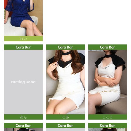
れい
あん
こあ
こころ