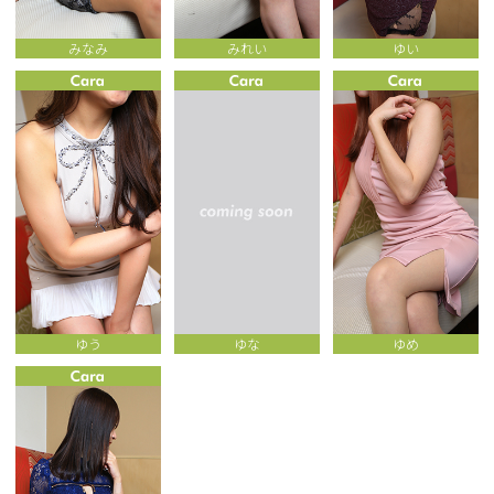
みなみ
みれい
ゆい
ゆう
ゆな
ゆめ