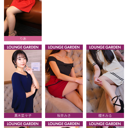
りあ
黒木菜々子
桜井みき
櫻木みる