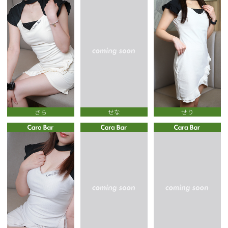
さら
せな
せり