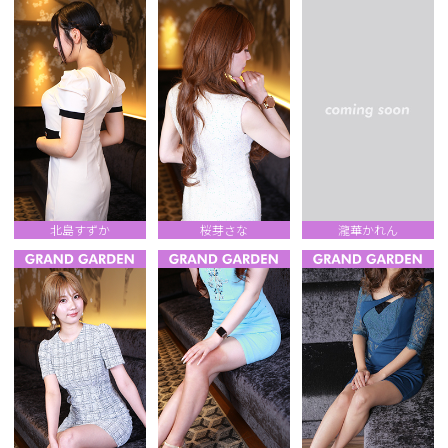
北島すずか
桜芽さな
瀧華かれん