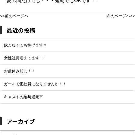
夏の間だけでも・・・短期でもOKです！！
<<前のページへ
次のページへ>>
最近の投稿
飲まなくても稼げます♬
女性社員増えてます！！
お盆休み前に！！
ガールで正社員になりませんか！！
キャストの給与還元率
アーカイブ
ア