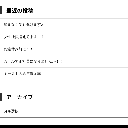
最近の投稿
飲まなくても稼げます♬
女性社員増えてます！！
お盆休み前に！！
ガールで正社員になりませんか！！
キャストの給与還元率
アーカイブ
ア
ー
カ
イ