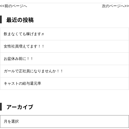
<<前のページへ
次のページへ>>
最近の投稿
飲まなくても稼げます♬
女性社員増えてます！！
お盆休み前に！！
ガールで正社員になりませんか！！
キャストの給与還元率
アーカイブ
ア
ー