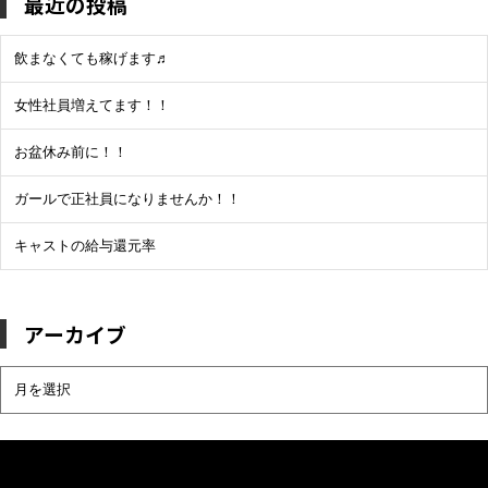
最近の投稿
飲まなくても稼げます♬
女性社員増えてます！！
お盆休み前に！！
ガールで正社員になりませんか！！
キャストの給与還元率
アーカイブ
ア
ー
カ
イ
ブ